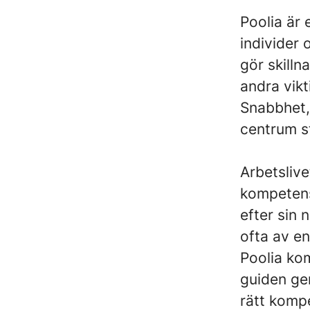
Poolia är 
individer
gör skilln
andra vikt
Snabbhet, 
centrum st
Arbetslive
kompetens
efter sin 
ofta av en
Poolia kom
guiden ge
rätt komp