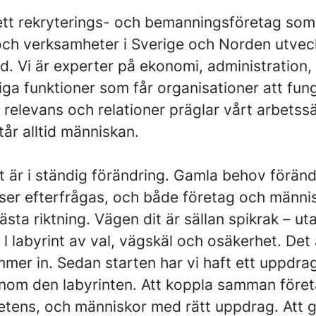
ett rekryterings- och bemanningsföretag som s
 och verksamheter i Sverige och Norden utvec
ad. Vi är experter på ekonomi, administration
iga funktioner som får organisationer att fun
relevans och relationer präglar vårt arbetssä
år alltid människan.
t är i ständig förändring. Gamla behov förän
er efterfrågas, och både företag och männi
nästa riktning. Vägen dit är sällan spikrak – ut
 l labyrint av val, vägskäl och osäkerhet. Det 
mer in. Sedan starten har vi haft ett uppdrag
nom den labyrinten. Att koppla samman före
etens, och människor med rätt uppdrag. Att 