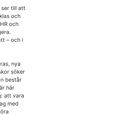
er till att
klas och
, HR och
gera.
tt – och i
dras, nya
skor söker
an består
är här
: att vara
tag med
göra