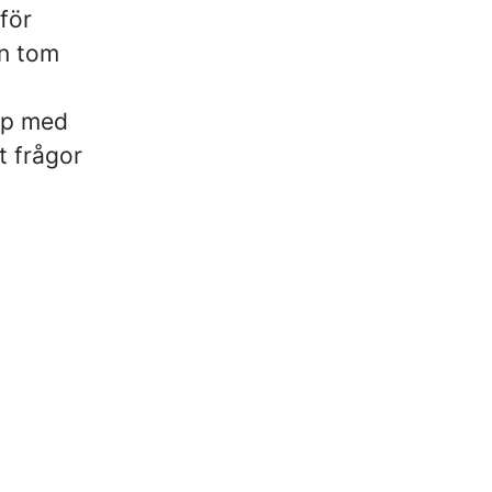
för
en tom
op med
t frågor