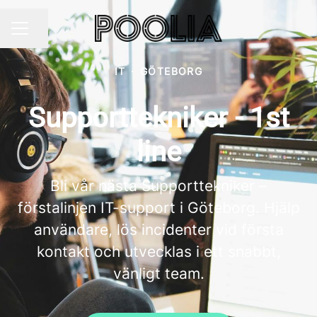
Dela sidan
KARRIÄRMENY
IT
·
GÖTEBORG
Supporttekniker - 1st
line
Bli vår nästa Supporttekniker –
förstalinjen IT-support i Göteborg. Hjälp
användare, lös incidenter vid första
kontakt och utvecklas i ett snabbt,
vänligt team.