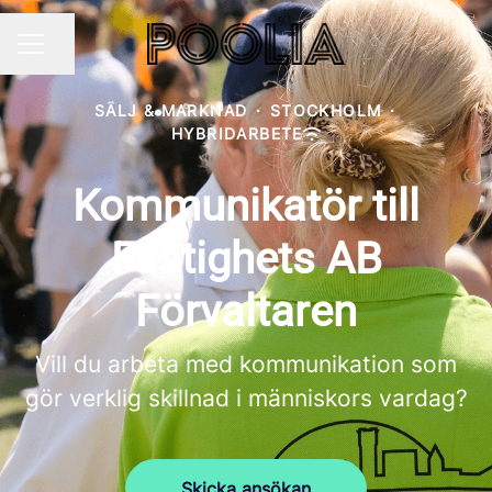
Dela sidan
KARRIÄRMENY
SÄLJ & MARKNAD
·
STOCKHOLM
·
HYBRIDARBETE
Kommunikatör till
Fastighets AB
Förvaltaren
Vill du arbeta med kommunikation som
gör verklig skillnad i människors vardag?
Skicka ansökan