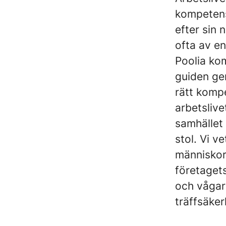
kompetens
efter sin 
ofta av en
Poolia kom
guiden ge
rätt komp
arbetslive
samhället 
stol. Vi v
människor
företagets
och vågar 
träffsäker