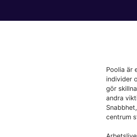
Poolia är 
individer
gör skilln
andra vikt
Snabbhet, 
centrum st
Arbetslive