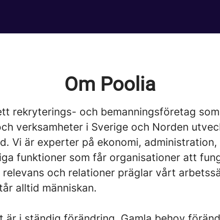
Om Poolia
ett rekryterings- och bemanningsföretag som s
 och verksamheter i Sverige och Norden utvec
ad. Vi är experter på ekonomi, administration
iga funktioner som får organisationer att fun
relevans och relationer präglar vårt arbetssä
år alltid människan.
t är i ständig förändring. Gamla behov förän