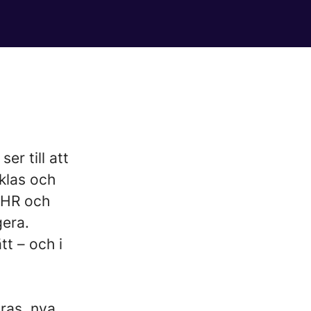
er till att
klas och
, HR och
gera.
tt – och i
dras, nya