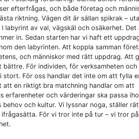
er efterfrågas, och både företag och männi
nästa riktning. Vägen dit är sällan spikrak – ut
 l labyrint av val, vägskäl och osäkerhet. Det 
mer in. Sedan starten har vi haft ett uppdrag
nom den labyrinten. Att koppla samman före
etens, och människor med rätt uppdrag. Att 
t bättre. För individen, för verksamheten och 
i stort. För oss handlar det inte om att fylla 
et att en riktigt bra matchning handlar om att
s erfarenheter och värderingar ska passa ih
 behov och kultur. Vi lyssnar noga, ställer rät
ifrågasätta. För vi tror inte på tur – vi tror på
het.