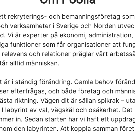
ett rekryterings- och bemanningsföretag som s
 och verksamheter i Sverige och Norden utvec
ad. Vi är experter på ekonomi, administration
iga funktioner som får organisationer att fun
relevans och relationer präglar vårt arbetssä
år alltid människan.
t är i ständig förändring. Gamla behov förän
er efterfrågas, och både företag och männi
nästa riktning. Vägen dit är sällan spikrak – ut
 l labyrint av val, vägskäl och osäkerhet. Det 
mer in. Sedan starten har vi haft ett uppdrag
nom den labyrinten. Att koppla samman före