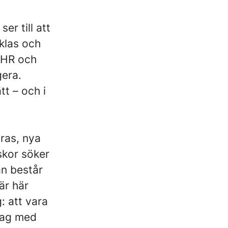
er till att
klas och
, HR och
gera.
tt – och i
dras, nya
skor söker
an består
är här
: att vara
tag med