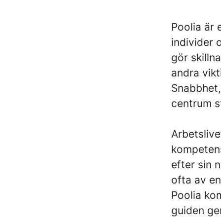
Poolia är 
individer
gör skilln
andra vikt
Snabbhet, 
centrum st
Arbetslive
kompetens
efter sin 
ofta av en
Poolia kom
guiden ge