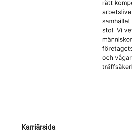
rätt komp
arbetslive
samhället 
stol. Vi v
människor
företagets
och vågar 
träffsäker
Karriärsida