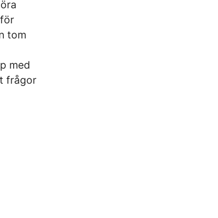
göra
för
en tom
op med
t frågor