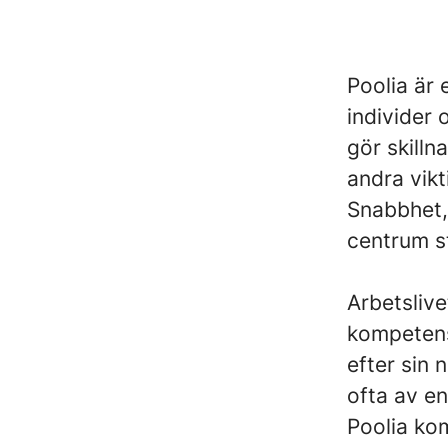
Poolia är 
individer
gör skilln
andra vikt
Snabbhet, 
centrum st
Arbetslive
kompetens
efter sin 
ofta av en
Poolia kom