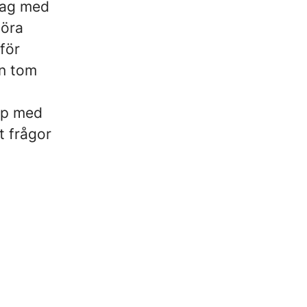
tag med
göra
för
en tom
op med
t frågor