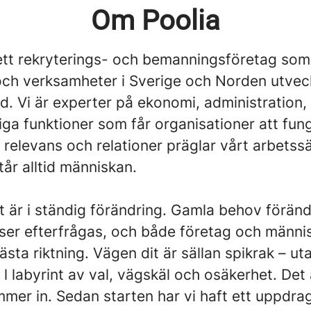
Om Poolia
ett rekryterings- och bemanningsföretag som s
 och verksamheter i Sverige och Norden utvec
ad. Vi är experter på ekonomi, administration
iga funktioner som får organisationer att fun
relevans och relationer präglar vårt arbetssä
år alltid människan.
t är i ständig förändring. Gamla behov förän
er efterfrågas, och både företag och männi
nästa riktning. Vägen dit är sällan spikrak – ut
 l labyrint av val, vägskäl och osäkerhet. Det 
mer in. Sedan starten har vi haft ett uppdrag