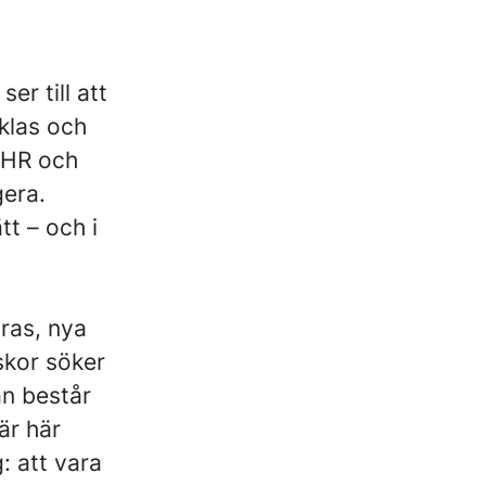
er till att
klas och
, HR och
gera.
tt – och i
dras, nya
skor söker
an består
är här
: att vara