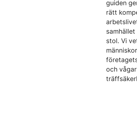
guiden ge
rätt komp
arbetslive
samhället 
stol. Vi v
människor
företagets
och vågar 
träffsäker